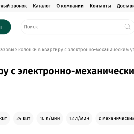
тный звонок
Каталог
О компании
Контакты
Достав
г
Газовые колонки в квартиру с электронно-механическим 
иру с электронно-механическ
кВт
24 кВт
10 л/мин
12 л/мин
с механически