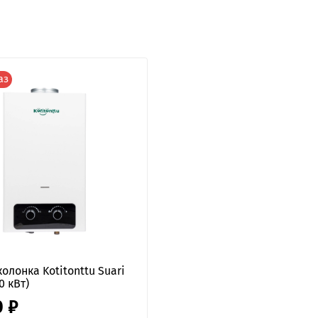
аз
колонка Kotitonttu Suari
0 кВт)
0 ₽