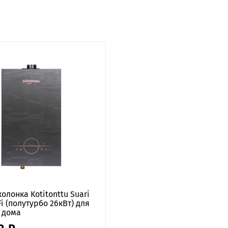
колонка Kotitonttu Suari
Fi (полутурбо 26кВт) для
 дома