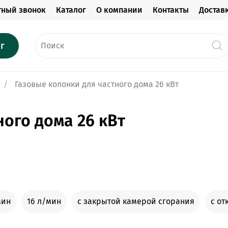
тный звонок
Каталог
О компании
Контакты
Достав
г
Газовые колонки для частного дома 26 кВт
ного дома 26 кВт
мин
16 л/мин
с закрытой камерой сгорания
с от