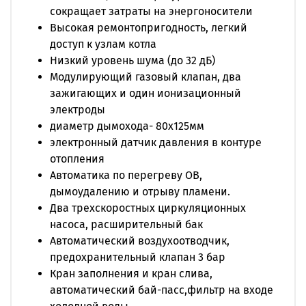
температуры воды в отопительной
сокращает затраты на энергоносители
системе,защита от понижения давления
Высокая ремонтопригодность, легкий
отопительной воды – электронная (котел будет
доступ к узлам котла
остановлен при падении давления
Низкий уровень шума (до 32 дБ)
теплоносителя до 0,5 бар)
Модулирующий газовый клапан, два
зажигающих и один ионизационный
электроды
диаметр дымохода- 80х125мм
электронный датчик давления в контуре
отопления
Автоматика по перегреву ОВ,
дымоудалению и отрыву пламени.
Два трехскоростных циркуляционных
насоса, расширительный бак
Автоматический воздухоотводчик,
предохранительный клапан 3 бар
Кран заполнения и кран слива,
автоматический бай-пасс,фильтр на входе