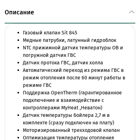
диаметр дымохода- 80х125мм
электронный датчик давления в контуре
Описание
отопления
Автоматика по перегреву ОВ, дымоудалению и
отрыву пламени.
Газовый клапан Sit 845
Два трехскоростных циркуляционных насоса,
Медные патрубки, латунный гидроблок
расширительный бак
NTC прижимной датчик температуры ОВ и
Автоматический воздухоотводчик,
погружной датчик ГВС
предохранительный клапан 3 бар
Датчик протока ГВС, датчик холла
Кран заполнения и кран слива, автоматический
Автоматический переход из режима ГВС в
бай-пасс,фильтр на входе холодной воды.
режим отопления после 60 минут работы в
Самодиагностика, два режима отопления
режиме ГВС
(радиаторы: или теплый пол: )
Поддержка OpenTherm (гарантированное
Отображение на дисплее модуляции пламени,
подключение и взаимодействие с
цифровая индикация кодов неисправности
контроллерами MyHeat ,Неватон)
Функция антизамерзания системы отопления ,
Датчик температуры бойлера 2,7 м в
функция "Anti Frost" ,функция антиблокировки
комплекте (сразу подключен на плату)
насоса, функция "Зима-Лето"
Моторизированный трехходовой клапан
Защита от превышения максимальной
Оптимизация температуры отопления