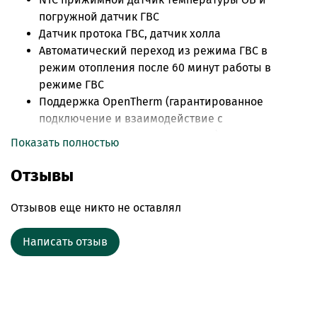
погружной датчик ГВС
Датчик протока ГВС, датчик холла
Автоматический переход из режима ГВС в
режим отопления после 60 минут работы в
режиме ГВС
Поддержка OpenTherm (гарантированное
подключение и взаимодействие с
контроллерами MyHeat ,Неватон)
Показать полностью
Датчик температуры бойлера 2,7 м в комплекте
(сразу подключен на плату)
Отзывы
Моторизированный трехходовой клапан
Оптимизация температуры отопления сокращает
Отзывов еще никто не оставлял
затраты на энергоносители
Высокая ремонтопригодность, легкий доступ к
Написать отзыв
узлам котла
Низкий уровень шума (до 32 дБ)
Модулирующий газовый клапан, два
зажигающих и один ионизационный электроды