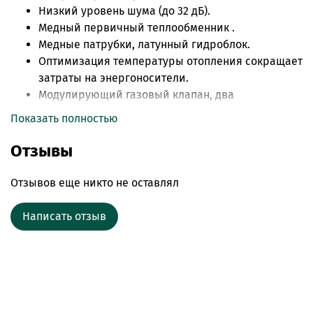
Низкий уровень шума (до 32 дБ).
Медный первичный теплообменник .
Медные патрубки, латунный гидроблок.
Оптимизация температуры отопления сокращает
затраты на энергоносители.
Модулирующий газовый клапан, два
зажигающих и один ионизационный. электроды.
Показать полностью
Диаметр дымохода- 60х100мм
NTC прижимной датчик температуры ОВ и
Отзывы
погружной датчик ГВС.
Датчик протока ГВС, датчик холла.
Отзывов еще никто не оставлял
Автоматический переход из режима ГВС в
режим отопления после 60 минут работы в
Написать отзыв
режиме ГВС.
Датчик температуры бойлера 2,7 м в комплекте
(сразу подключен на плату)
Моторизированный трехходовой клапан.
Электронный датчик давления в контуре
отопления, автоматика по перегреву ОВ.