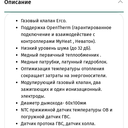
Описание
Трехскоростной циркуляционный насос,
расширительный бак.
Автоматический воздухоотводчик.
Газовый клапан Erco.
предохранительный клапан 3 бар, кран
Поддержка OpenTherm (гарантированное
заполнения и кран слива.
подключение и взаимодействие с
Автоматический бай-пасс, фильтр на входе
контроллерами MyHeat , Неватон).
холодной воды.
Низкий уровень шума (до 32 дБ).
Два режима отопления (радиаторы: или теплый
Медный первичный теплообменник .
пол).
Медные патрубки, латунный гидроблок.
Возможность работы котлов в режиме
Оптимизация температуры отопления
сбережения энергии, возможность настройки
сокращает затраты на энергоносители.
разницы температуры отопительной воды.
Модулирующий газовый клапан, два
Цифровая индикация кодов неисправности.
зажигающих и один ионизационный.
Функция антизамерзания системы отопления,
электроды.
функция "Anti Frost" (при понижении
Диаметр дымохода- 60х100мм
температуры теплоносителя , котел
NTC прижимной датчик температуры ОВ и
блокируется), функция антиблокировки насоса,
погружной датчик ГВС.
функция "Зима-Лето".
Датчик протока ГВС, датчик холла.