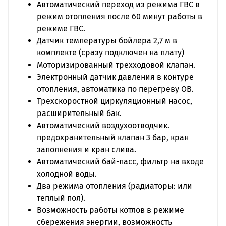
Защита от понижения давления отопительной
Автоматический переход из режима ГВС в
воды – электронная (котел будет остановлен при
режим отопления после 60 минут работы в
падении давления теплоносителя до 0,5 бар),
режиме ГВС.
защита от повышения давления отопительной
Датчик температуры бойлера 2,7 м в
воды – механическая (предохранительно-
комплекте (сразу подключен на плату)
сбросной клапан 3 бар).
Моторизированный трехходовой клапан.
Электронный датчик давления в контуре
отопления, автоматика по перегреву ОВ.
Трехскоростной циркуляционный насос,
расширительный бак.
Автоматический воздухоотводчик.
предохранительный клапан 3 бар, кран
заполнения и кран слива.
Автоматический бай-пасс, фильтр на входе
холодной воды.
Два режима отопления (радиаторы: или
теплый пол).
Возможность работы котлов в режиме
сбережения энергии, возможность