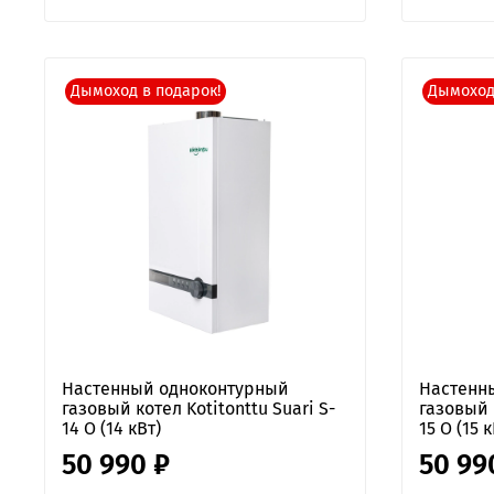
Дымоход в подарок!
Дымоход
Настенный одноконтурный
Настенн
газовый котел Kotitonttu Suari S-
газовый к
14 O (14 кВт)
15 O (15 к
50 990 ₽
50 99