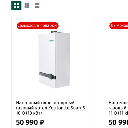
Дымоход в подарок!
Дымоход
Настенный одноконтурный
Настенн
газовый котел Kotitonttu Suari S-
газовый к
10 O (10 кВт)
11 O (11 к
50 990 ₽
50 99