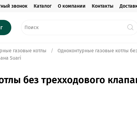
тный звонок
Каталог
О компании
Контакты
Достав
г
рные газовые котлы
Одноконтурные газовые котлы без
ана Suari
тлы без трехходового клапан