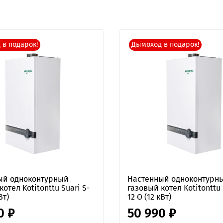
 в подарок!
Дымоход в подарок!
ый одноконтурный
Настенный одноконтурн
отел Kotitonttu Suari S-
газовый котел Kotitonttu 
Вт)
12 O (12 кВт)
0 ₽
50 990 ₽