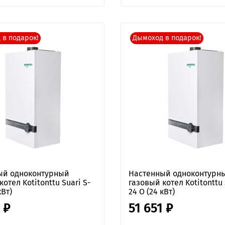
 в подарок!
Дымоход в подарок!
ый одноконтурный
Настенный одноконтурн
отел Kotitonttu Suari S-
газовый котел Kotitonttu 
кВт)
24 O (24 кВт)
 ₽
51 651 ₽