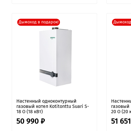
Дымоход в подарок!
Дымоход
Настенный одноконтурный
Настенн
газовый котел Kotitonttu Suari S-
газовый к
18 O (18 кВт)
20 O (20 
50 990 ₽
51 651