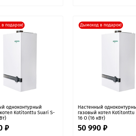
 в подарок!
Дымоход в подарок!
ый одноконтурный
Настенный одноконтурн
отел Kotitonttu Suari S-
газовый котел Kotitonttu 
Вт)
16 O (16 кВт)
0 ₽
50 990 ₽