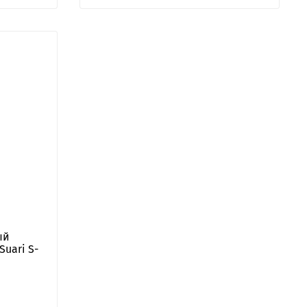
ый
Suari S-