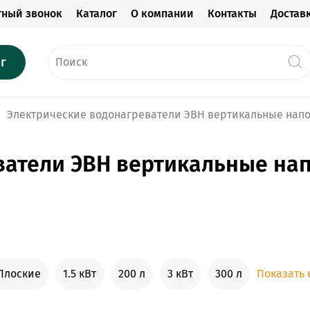
тный звонок
Каталог
О компании
Контакты
Достав
г
Электрические водонагреватели ЭВН вертикальные нап
ватели ЭВН вертикальные на
Плоские
1.5 кВт
200 л
3 кВт
300 л
Показать