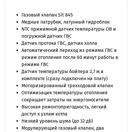
Самодиагностика, два режима отопления
(радиаторы: или теплый пол: )
Газовый клапан Sit 845
Отображение на дисплее модуляции пламени,
Медные патрубки, латунный гидроблок
цифровая индикация кодов неисправности
NTC прижимной датчик температуры ОВ и
Функция антизамерзания системы отопления ,
погружной датчик ГВС
функция "Anti Frost" ,функция антиблокировки
Датчик протока ГВС, датчик холла
насоса, функция "Зима-Лето"
Автоматический переход из режима ГВС в
Защита от превышения максимальной
режим отопления после 60 минут работы в
температуры воды в отопительной
режиме ГВС
системе,защита от понижения давления
Датчик температуры бойлера 2,7 м в
отопительной воды – электронная (котел будет
комплекте (сразу подключен на плату)
остановлен при падении давления
Моторизированный трехходовой клапан
теплоносителя до 0,5 бар)
Оптимизация температуры отопления
сокращает затраты на энергоносители
Высокая ремонтопригодность, легкий
доступ к узлам котла
Низкий уровень шума (до 32 дБ)
Модулирующий газовый клапан, два