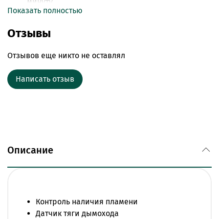
минуту
Показать полностью
Покраска высококачественной жаропрочной
эмалью
Отзывы
Оптимальный диаметр дымохода
Низкий уровень шума
Отзывов еще никто не оставлял
Многоуровневая система безопасности
Датчик тяги — срабатывает при недостаточной
Написать отзыв
тяге в дымоходе или появлении обратной тяги,
отключая подачу газа.
Термостат — защищает колонку от перегрева,
отключая подачу газа.
Предохранительный клапан давления —
защищает узлы водонагревателя от избыточного
Описание
давления воды.
Электрод ионизации — отключает подачу газа
при отсутствии пламени на горелке.
Датчик протока — блокирует включение колонки
при недостаточном протоке воды.
Контроль наличия пламени
Запальная горелка — предотвращает «отрыв»
Датчик тяги дымохода