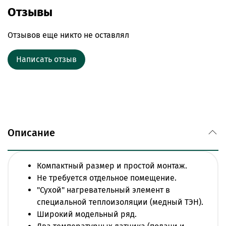
Возможность управления контуром ГВС.
Отзывы
Режим "АНТИЗАМОРОЗКА".
Управление по WiFi.
Отзывов еще никто не оставлял
Встроенный циркуляционный насос с
возможностью настройки выбега.
Написать отзыв
Дополнительное заземление платы управления
и нагревательного элемента.
Описание
Компактный размер и простой монтаж.
Не требуется отдельное помещение.
"Сухой" нагревательный элемент в
специальной теплоизоляции (медный ТЭН).
Широкий модельный ряд.